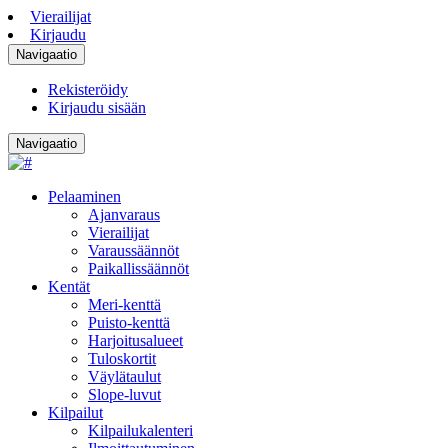
Vierailijat
Kirjaudu
Navigaatio
Rekisteröidy
Kirjaudu sisään
Navigaatio
Pelaaminen
Ajanvaraus
Vierailijat
Varaussäännöt
Paikallissäännöt
Kentät
Meri-kenttä
Puisto-kenttä
Harjoitusalueet
Tuloskortit
Väylätaulut
Slope-luvut
Kilpailut
Kilpailukalenteri