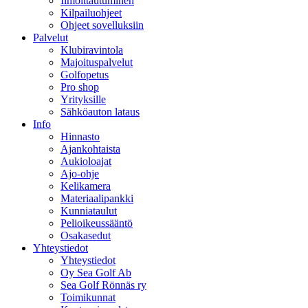
Ilmoittautuminen
Kilpailuohjeet
Ohjeet sovelluksiin
Palvelut
Klubiravintola
Majoituspalvelut
Golfopetus
Pro shop
Yrityksille
Sähköauton lataus
Info
Hinnasto
Ajankohtaista
Aukioloajat
Ajo-ohje
Kelikamera
Materiaalipankki
Kunniataulut
Pelioikeussääntö
Osakasedut
Yhteystiedot
Yhteystiedot
Oy Sea Golf Ab
Sea Golf Rönnäs ry
Toimikunnat