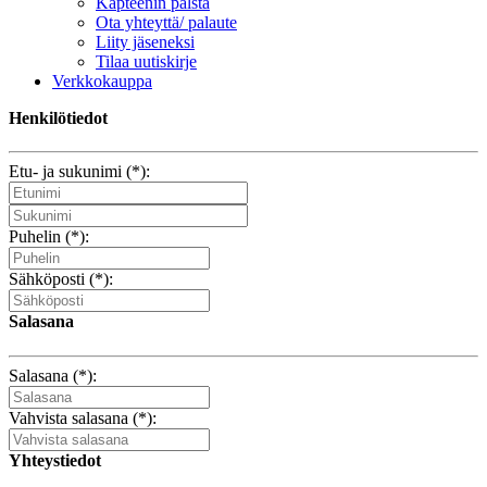
Kapteenin palsta
Ota yhteyttä/ palaute
Liity jäseneksi
Tilaa uutiskirje
Verkkokauppa
Henkilötiedot
Etu- ja sukunimi (*):
Puhelin (*):
Sähköposti (*):
Salasana
Salasana (*):
Vahvista salasana (*):
Yhteystiedot